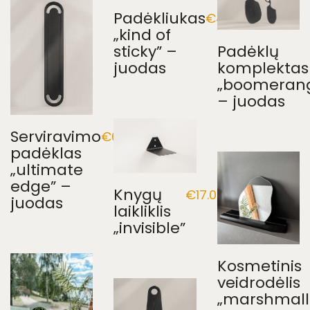
Padėkliukas
€
45.00
„kind of
sticky” –
Padėklų
juodas
komplektas
„boomeran
– juodas
Serviravimo
€
60.00
padėklas
„ultimate
edge” –
Knygų
€
17.00
juodas
laikliklis
„invisible”
Kosmetinis
veidrodėlis
„marshmall