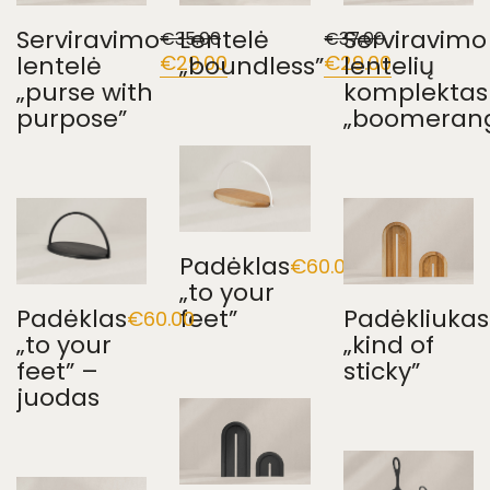
Serviravimo
Lentelė
Serviravimo
€
35.00
€
37.00
lentelė
Original
€
29.00
„boundless”
Current
Original
€
29.00
lentelių
Current
price
price
price
price
„purse with
komplektas
was:
is:
was:
is:
purpose”
„boomeran
€35.00.
€29.00.
€37.00.
€29.00.
Padėklas
€
60.00
„to your
Padėklas
feet”
Padėkliukas
€
60.00
„to your
„kind of
feet” –
sticky”
juodas