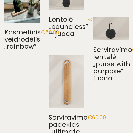
Lentelė
€
37.00
„boundless”
Kosmetinis
€
58.00
– juoda
veidrodėlis
„rainbow”
Serviravimo
lentelė
„purse with
purpose” –
juoda
Serviravimo
€
60.00
padėklas
„ultimate