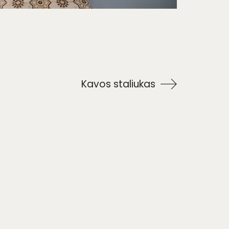
Kavos staliukas
imas
·
Atsiliepimai