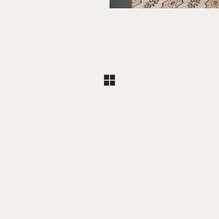
isyklės ir sąlygos
·
Privatumo politika
·
Pristatymas ir grąžin