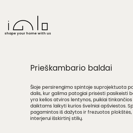
shape your home with us
Prieškambario baldai
Šioje persirengimo spintoje suprojektuota pa
dalis, kur galima patogiai prisėsti pasikeisti 
yra kelios atviros lentynos, puikiai tinkanči
daiktams laikyti kurios švelniai apšviestos. S
pagamintos iš dažytos ir frezuotos plokštės, 
interjerui išskirtinį stilių.