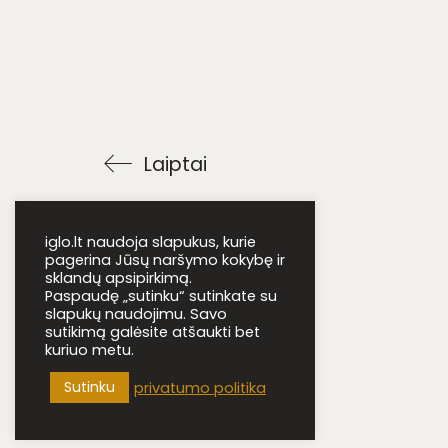
Laiptai
iglo.lt naudoja slapukus, kurie
pagerina Jūsų naršymo kokybę ir
sklandų apsipirkimą.
Paspaudę „sutinku“ sutinkate su
slapukų naudojimu. Savo
sutikimą galėsite atšaukti bet
kuriuo metu.
Sutinku
privatumo politika
iglo.lt © 2022 ·
Ta