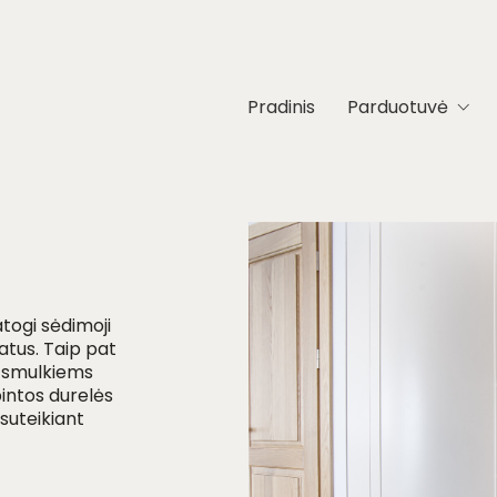
Pradinis
Parduotuvė
togi sėdimoji
batus. Taip pat
os smulkiems
pintos durelės
suteikiant