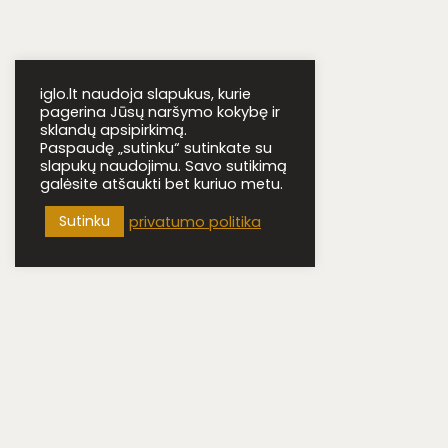
iglo.lt naudoja slapukus, kurie
pagerina Jūsų naršymo kokybę ir
sklandų apsipirkimą.
Paspaudę „sutinku“ sutinkate su
slapukų naudojimu. Savo sutikimą
galėsite atšaukti bet kuriuo metu.
iglo.lt © 2022 ·
Taisyklės ir sąlygos
·
Privatumo politika
Sutinku
privatumo politika
·
Pristatymas ir grąžinimas
·
Atsiliepimai